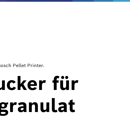
sch Pellet Printer.
cker für
granulat